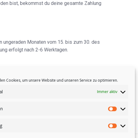
ieden bist, bekommst du deine gesamte Zahlung
len ungeraden Monaten vom 15. bis zum 30. des
ung erfolgt nach 2-6 Werktagen.
★
★
★
★
★
5
/
en Cookies, um unsere Website und unseren Service zu optimieren.
5
al
Immer aktiv
en
g