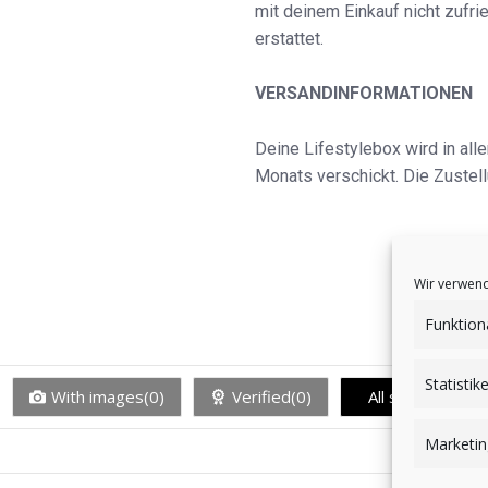
mit deinem Einkauf nicht zufr
erstattet.
VERSANDINFORMATIONEN
Deine Lifestylebox wird in al
Monats verschickt. Die Zustell
Wir verwend
Funktion
Statistik
With images(
0
)
Verified(
0
)
All stars(0)
Marketin