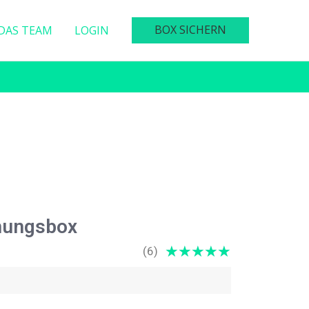
BOX SICHERN
DAS TEAM
LOGIN
hungsbox
★
★
★
★
★
(6)
5
/
5