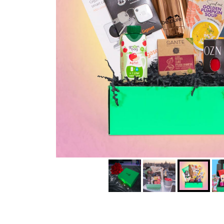
Lifestylebox
€49,99
Flexibel
€39,99